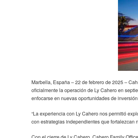
Marbella, España – 22 de febrero de 2025 – Caher
oficialmente la operación de Ly Cahero en septi
enfocarse en nuevas oportunidades de inversión 
“La experiencia con Ly Cahero nos permitió explo
con estrategias independientes que fortalezcan 
Con el cierre de Ly Cahero, Cahero Family Offic