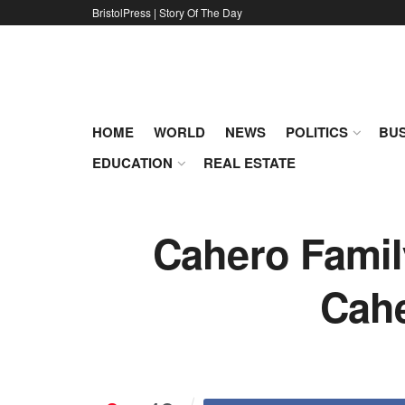
BristolPress | Story Of The Day
HOME
WORLD
NEWS
POLITICS
BUS
EDUCATION
REAL ESTATE
Cahero Famil
Cahe