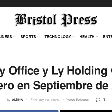
INESS
SPORTS
TECHNOLOGY
HEALTH
ENT
y Office y Ly Holding
ro en Septiembre de
0
by
AMINA
February 23, 2025
in
Press Release